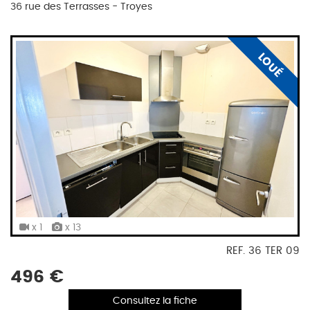
36 rue des Terrasses - Troyes
LOUÉ
x 1
x 13
REF. 36 TER 09
496 €
Consultez la fiche