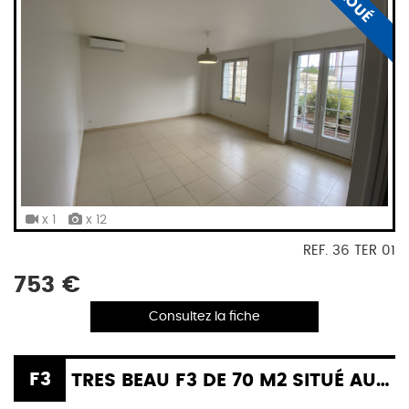
LOUÉ
x 1
x 12
REF. 36 TER 01
753 €
Consultez la fiche
F3
TRES BEAU F3 DE 70 M2 SITUÉ AU 1ER ÉTAGE