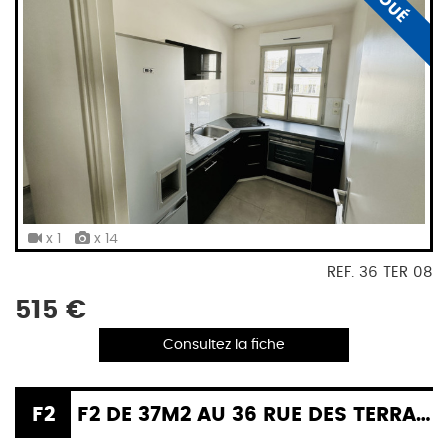
LOUÉ
x 1
x 14
REF. 36 TER 08
515 €
Consultez la fiche
F2
F2 DE 37M2 AU 36 RUE DES TERRASSES A TROYES