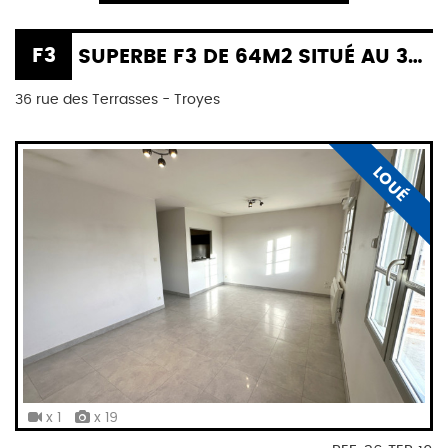
F3
SUPERBE F3 DE 64M2 SITUÉ AU 36 RUE DES TERRASSES À TROYES
36 rue des Terrasses - Troyes
LOUÉ
x 1
x 19