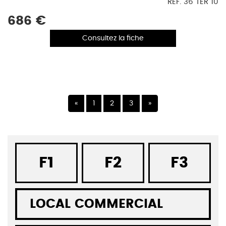
REF. 36 TER 10
686 €
Consultez la fiche
Précédent
Suivant
«
1
2
3
»
F1
F2
F3
LOCAL COMMERCIAL