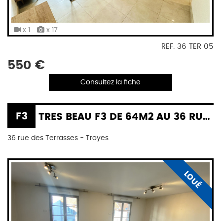
x 1
x 17
REF. 36 TER 05
550 €
Consultez la fiche
F3
TRES BEAU F3 DE 64M2 AU 36 RUE DES TERRASSES A TROYES
36 rue des Terrasses - Troyes
LOUÉ