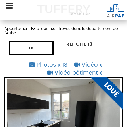
Appartement F3 à louer sur Troyes dans le département de
l'Aube
REF CITE 13
F3
Photos x 13
Vidéo x 1
Vidéo bâtiment x 1
É
LOUÉ