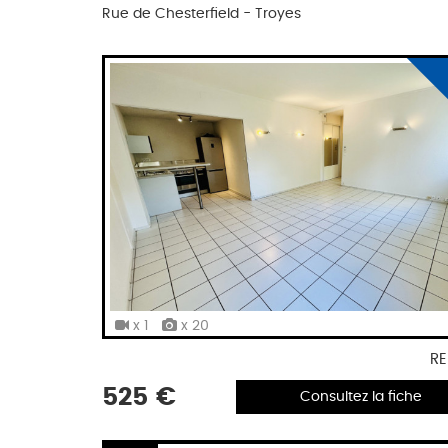
Rue de Chesterfield - Troyes
x 1
x 20
RE
525 €
Consultez la fiche