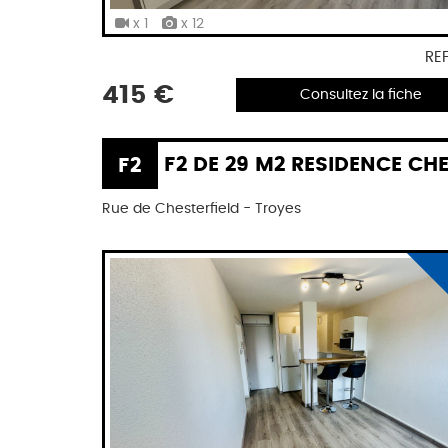
x 1
x 12
RE
415 €
Consultez la fiche
F2
F2 DE 29 M2 RESIDENCE CHESTERF
Rue de Chesterfield - Troyes