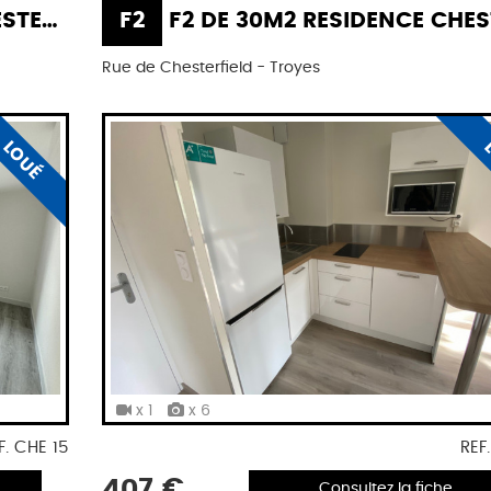
IELD
F2
F2 DE 30M2 RESIDENCE CHESTERF
Rue de Chesterfield - Troyes
LOUÉ
x 1
x 6
F. CHE 15
REF
407 €
Consultez la fiche