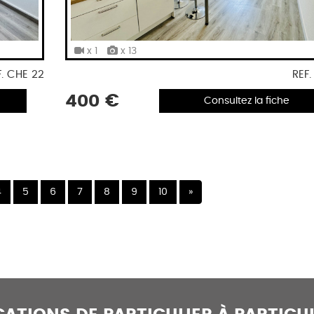
x 1
x 13
F. CHE 22
REF.
400 €
Consultez la fiche
Suivant
4
5
6
7
8
9
10
»