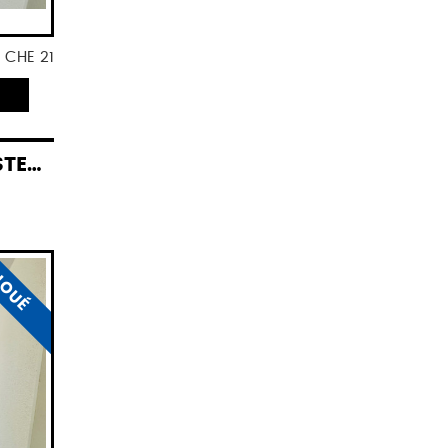
. CHE 21
ELD
LOUÉ