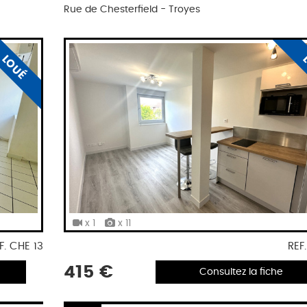
Rue de Chesterfield - Troyes
LOUÉ
x 1
x 11
F. CHE 13
REF
415 €
Consultez la fiche