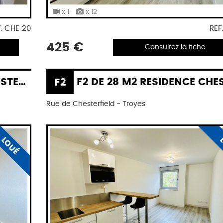
x 1
x 12
F. CHE 20
REF
425 €
Consultez la fiche
IELD
F2
F2 DE 28 M2 RESIDENCE CHESTERFI
Rue de Chesterfield - Troyes
LOUÉ