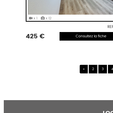
x 1
x 12
RE
425 €
Consultez la fiche
Précédent
«
2
3