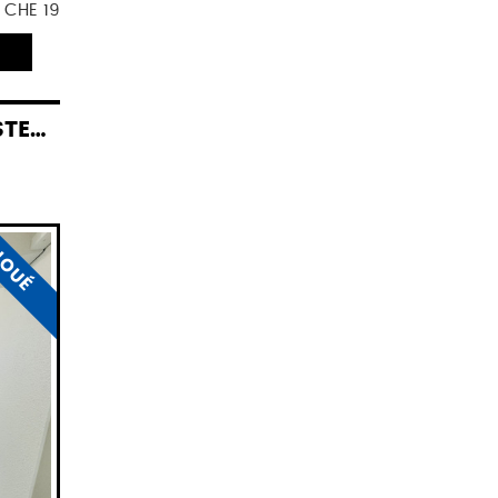
. CHE 19
ELD
LOUÉ