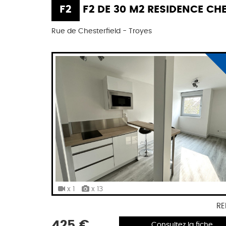
F2
F2 DE 30 M2 RESIDENCE CHESTERF
Rue de Chesterfield - Troyes
x 1
x 13
RE
425 €
Consultez la fiche